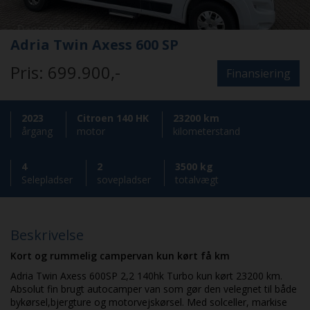
Van
Om Carthago
Udstyr
Tekniske tips
Nyheder
Adria Twin Axess 600 SP
Pris:
699.900,-
Delintegreret
Om Westfalia
El-Artikler
Tips i Camperen
Nyhedsoversigt
Finansiering
Udlejning
Helintegreret
Isolering og vinterafdækning
Rejsebeskrivelser
Udlejning af autocampere
Om os
2023
Citroen
140 HK
23200 km
årgang
motor
kilometerstand
Alkove
Øvrige tilbehør
Nyhedsbreve
Kontakt
4
2
3500 kg
Selepladser
sovepladser
totalvægt
Solceller
Hvem er vi
Links
Beskrivelse
Kort og rummelig campervan kun kørt få km
Privatlivs- og cookie politik
Adria Twin Axess 600SP 2,2 140hk Turbo kun kørt 23200 km.
Absolut fin brugt autocamper van som gør den velegnet til både
bykørsel,bjergture og motorvejskørsel. Med solceller, markise