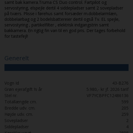
Ledige stillinger
samt bak kamera.Truma CS Duo control. Fartpilot og
servostyring, elspejle dertil 4 siddepladser samt 2 sovepladser
på tværs. Plisse i førehus samt forsæder m.dobbelarmlæn,
Værkfører
dobbelairbag og 2 bodelsbattereier dertil også Tv. EL spejle,
servostyring , partikelfilter , elektrisk indgangstrin samt
bakkamera. En rigtig fin van til en god pris. Der tages forbehold
for tastefejl!
Generelt
Vogn Id
43-B276
Grøn ejerafgift ½ år
5.980,- kr jf. 2026 tarif
Stel nr.
VF7YCBPFC12486136
Totallængde cm.
599
Bredde udv. cm.
205
Højde udv. cm.
259
Sovepladser
2
Siddepladser
4
Køreklar vægt
2898