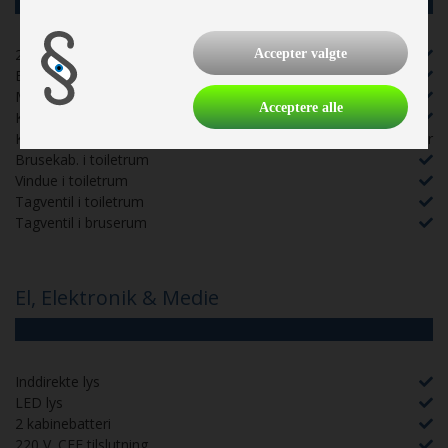
2 gasblus
Endekøkken
Mini-køkken
Køleskab
Køleskabsstørrelse
84 liter
Brusekab. i toiletrum
Vindue i toiletrum
Tagventil i toiletrum
Tagventil i bruserum
El, Elektronik & Medie
Inddirekte lys
LED lys
2 kabinebatteri
220 V. CEE tilslutning