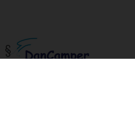
Før du kan bruge siden skal du først tage stilling til hvilke cookies
Du vil altid kunne ændre dine indstillinger ved at trykke på ikonet
Marketing
Statistiske
Funktionelle
Nødvendige
DanCamper A/S
Vegavej 8
8700 Horsens
CVR: 31415950
info@dancamper.dk