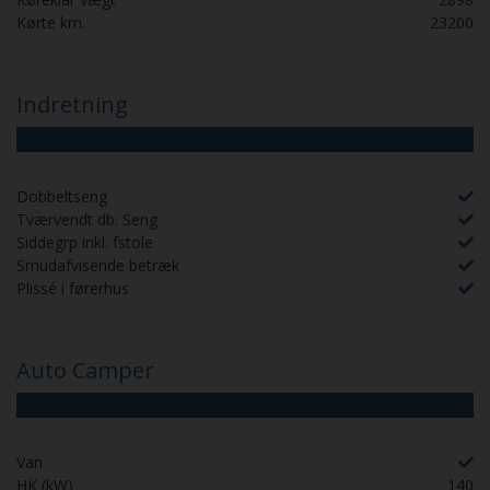
Kørte km.
23200
Indretning
Dobbeltseng
Tværvendt db. Seng
Siddegrp inkl. fstole
Smudafvisende betræk
Plissé i førerhus
Auto Camper
Van
HK (kW)
140