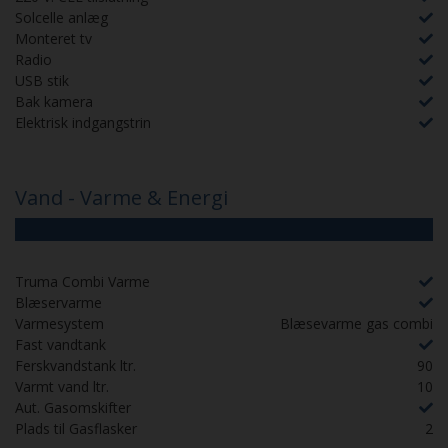
Solcelle anlæg
Monteret tv
Radio
USB stik
Bak kamera
Elektrisk indgangstrin
Vand - Varme & Energi
Truma Combi Varme
Blæservarme
Varmesystem
Blæsevarme gas combi
Fast vandtank
Ferskvandstank ltr.
90
Varmt vand ltr.
10
Aut. Gasomskifter
Plads til Gasflasker
2