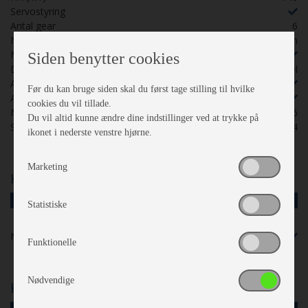
Servostyring
Antal gear
6
Motorfabrikat
Citroen
Man. klima bildel
Drivmiddel
Diesel
Airbag førersæde
Airbag passager
Miljømærke
Euro 6
Selepladser
4
Karrosseri, Chassis & Magasiner
Midi tagluge
Køkken - Bad & Toilet