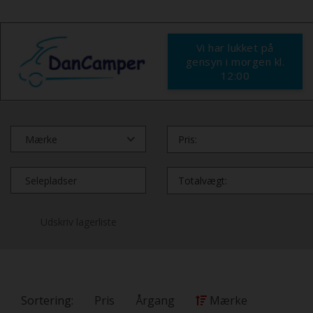
Vi har lukket på
gensyn i morgen kl.
12:00
Pris:
Totalvægt:
Udskriv lagerliste
Sortering:
Pris
Årgang
Mærke