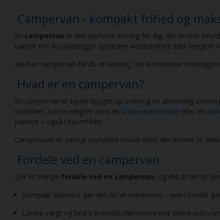
Campervan - kompakt frihed og maksim
En
campervan
er den perfekte løsning for dig, der ønsker fri
uanset om du planlægger spontane weekendture eller længere re
Med en campervan får du et køretøj, der kombinerer hverdagens 
Hvad er en campervan?
En campervan er typisk bygget op omkring en almindelig varevogn
modellen. Sammenlignet med en
alkove autocamper
eller en
del
parkere – også i byområder.
Campervans er særligt populære blandt dem, der ønsker et fleksib
Fordele ved en campervan
Der er mange
fordele ved en campervan
, og det er netop der
Kompakt størrelse gør den let at manøvrere – selv i smalle ga
Lavere vægt og bedre brændstoføkonomi end større autoca