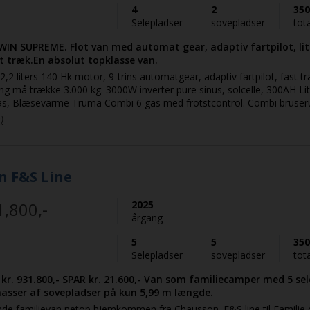
4
2
350
Selepladser
sovepladser
tot
WIN SUPREME. Flot van med automat gear, adaptiv fartpilot, li
ast træk.En absolut topklasse van.
,2 liters 140 Hk motor, 9-trins automatgear, adaptiv fartpilot, fast tr
 må trække 3.000 kg. 3000W inverter pure sinus, solcelle, 300AH Lit
gas, Blæsevarme Truma Combi 6 gas med frotstcontrol. Combi bruser
luge i bodel med langsgående senge over garage. Soft close på skyde
)
oid Auto og bakkamera. En van der skiller sig ud med sin flotte farve,
 med stort lysindfald gennem den ekstra store skylight. Læderlook på 
smudsafvisende stof på alle siddeflader. Der tages forbehold for prisstigninge
n F&S Line
1,800,-
2025
årgang
5
5
350
Selepladser
sovepladser
tot
kr. 931.800,- SPAR kr. 21.600,- Van som familiecamper med 5 sel
asser af sovepladser på kun 5,99 m længde.
e familievan netop hjemkommen fra Chausson. F&S line til Familie o