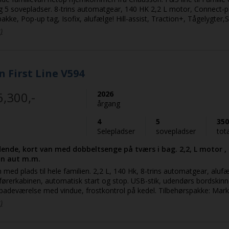
g 5 sovepladser. 8-trins automatgear, 140 HK 2,2 L motor, Connect-p
kke, Pop-up tag, Isofix, alufælge! Hill-assist, Traction+, Tågelygter,S
ødbremsesystem, Automatisk op- og nedblænding, Automastiske vind
)
else samt Registrering af førerens træthed. Manuel aircondition i før
 kan åbnes, VPS-forstærket isolering. Bakkamera, Pioneer multimed
Carplay & Android auto + navigation via app. Flot og innovativ. Den kor
es forbehold for tastefejl og prisstigninger. Se evt. video her:
 First Line V594
ube.com/shorts/R7kVVnCzKjo
6,300,-
2026
årgang
4
5
350
Selepladser
sovepladser
tot
nde, kort van med dobbeltsenge på tværs i bag. 2,2, L motor , 
rin aut m.m.
 med plads til hele familien. 2,2 L, 140 Hk, 8-trins automatgear, aluf
nen, automatisk start og stop. USB-stik, udendørs bordskinne, elektrisk
 badeværelse med vindue, frostkontrol på kedel. Tilbehørspakke: Marki
 i førehus, udvendig belysning v. skydedør, myggenet, opredning i dine
)
: Bakkamera, mulitmediesystem 9" med Apple Carplay & Android Aut
samt DAB-radioantenne / -radio. Articpakke: Isoleret og opvarmet sp