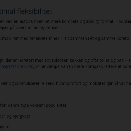
al fleksibilitet
heden ved en autocamper i et mere kompakt og alsidigt format. Hos
Da
jser på tværs af landegrænser.
mobilitet med ferielivets frihed – alt sammen i ét og samme køretøj
, der er indrettet med sovepladser, køkken og ofte toilet og bad – a
integreret autocamper
, er campervan’en mere kompakt, lettere at kø
elt og ukompliceret rejseliv, hvor komfort og mobilitet går hånd i hå
for, denne type vokser i popularitet:
der og bjergveje
mpere