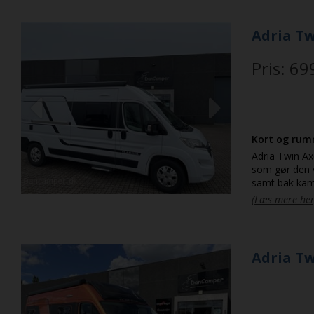
Adria Tw
Pris: 69
Previous
Next
Kort og rum
Adria Twin Axess 600SP 2,2 140hk Turbo kun k
som gør den v
samt bak kame
samt 2 sovepl
(Læs mere her
2 bodelsbatter
Adria Tw