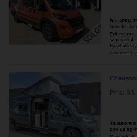
Previous
Next
Fiat ADRIA T
solceller, f
Flot van med 2
sammenkobling
Fyldeflaske 
samt stor tag
(Læs mere her
Carplay, Andr
indretning og
Chausso
Pris: 93
Previous
Next
TILBUDSPRIS 
pop-up og m
Den nyskabend