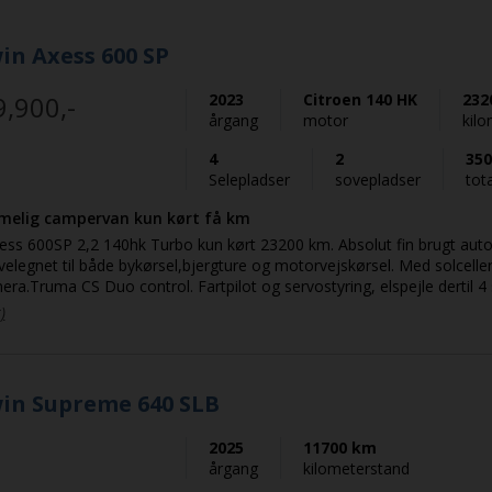
in Axess 600 SP
9,900,-
2023
Citroen
140 HK
232
årgang
motor
kil
4
2
350
Selepladser
sovepladser
tot
melig campervan kun kørt få km
ørt 23200 km. Absolut fin brugt autocamper van
elegnet til både bykørsel,bjergture og motorvejskørsel. Med solcelle
ra.Truma CS Duo control. Fartpilot og servostyring, elspejle dertil 4
adser på tværs. Plisse i førehus samt forsæder m.dobbelarmlæn, do
)
eier dertil også Tv. EL spejle, servostyring , partikelfilter , elektrisk i
samt bakkamera. En rigtig fin van til en god pris. Der tages forbehold for tastefejl!
in Supreme 640 SLB
2025
11700 km
årgang
kilometerstand