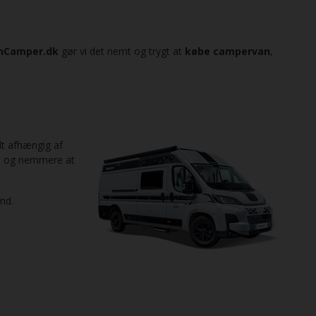
nCamper.dk
gør vi det nemt og trygt at
købe campervan
,
.
lt afhængig af
re og nemmere at
nd.