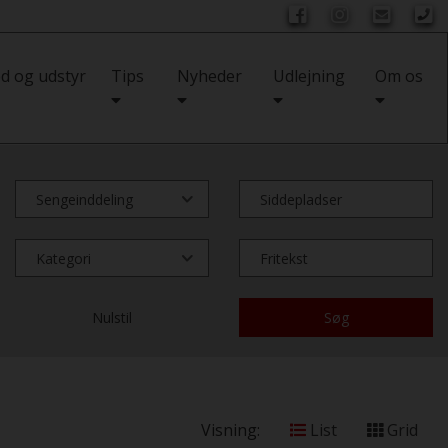
d og udstyr
Tips
Nyheder
Udlejning
Om os
Nulstil
Søg
Visning:
List
Grid