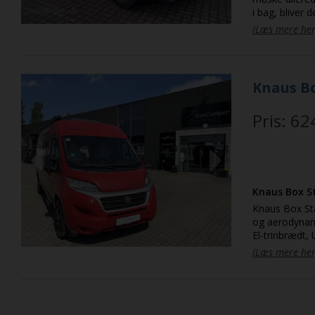
i bag, bliver 
eller det næst
(Læs mere her
under 6 meter 
Læder-multifun
vandkedel, Pi
Camperen er m
Knaus B
Pris: 62
Previous
Next
Knaus Box S
Knaus Box Sta
og aerodynamis
El-trinbrædt,
Udtrækssystem
(Læs mere her
Undervognsbe