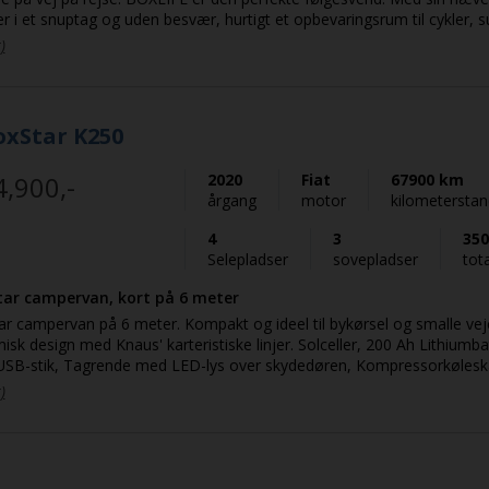
der i et snuptag og uden besvær, hurtigt et opbevaringsrum til cykler, 
e store besøg i byggemarkedet. 140 HK, 8 trins aut. adaptiv fartpilot,
)
lang, og alligevel kan man ligge på langs. Adaptiv farpilot, Head-up dis
ktionsrat, El-trin, Markise, Solcelle, Lithiumbatteri Super B, Frostkon
oneer multimedie med navigation, bakkamera samt Apple Carplay og 
onteret med Continental helårsdæk. 2025 model registreret første 
oxStar K250
november 2024. Der tages forbehold for prisstigninger og tastefejl!
4,900,-
2020
Fiat
67900 km
årgang
motor
kilometersta
4
3
350
Selepladser
sovepladser
tot
tar campervan, kort på 6 meter
r campervan på 6 meter. Kompakt og ideel til bykørsel og smalle ve
k design med Knaus' karteristiske linjer. Solceller, 200 Ah Lithiumbatt
 USB-stik, Tagrende med LED-lys over skydedøren, Kompressorkølesk
 i aluminium i garage, Nye helårsdæk der er vintergodkendte, 16" A
)
handlet, Synet 17.03.2025, Truma Combi Gas blæsevarme på 4000W,
samt Opvarmet spildevandstank! Der tages forbehold for prisændringer og tastefej