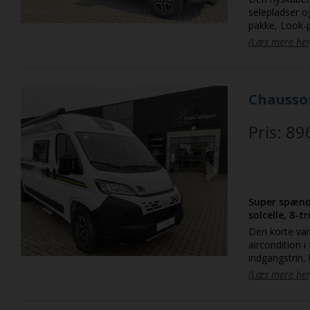
selepladser o
pakke, Look-pa
Automatisk n
(Læs mere her
Skiltegenkend
Bagruder der
trådløs Apple 
mange! Der tag
Chausson
https://yout
Pris: 89
Previous
Next
Super spænde
solcelle, 8-t
Den korte van
aircondition i førerkabi
indgangstrin,
plisségardiner
(Læs mere her
Connectpakke
Ratbetjening 