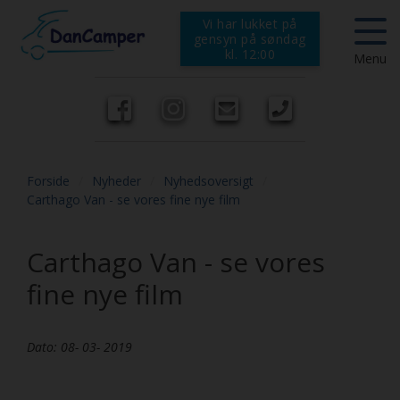
Vi har lukket på
gensyn på søndag
kl. 12:00
Menu
Forside
/
Nyheder
/
Nyhedsoversigt
/
Autocampere
Carthago Van - se vores fine nye film
Alle
Mærker
Carthago Van - se vores
fine nye film
Nye
Carthago til salg
Campingvogne
Brugte
Chausson til salg
Værksted og udstyr
Dato: 08- 03- 2019
Engros
Westfalia til salg
Værksted
Tips